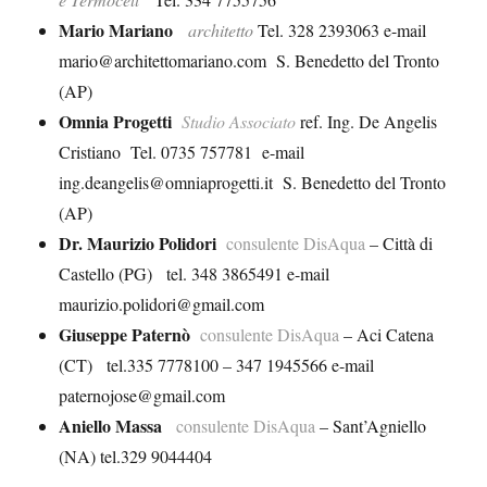
Mario Mariano
architetto
Tel. 328 2393063 e-mail
mario@architettomariano.com S. Benedetto del Tronto
(AP)
Omnia Progetti
Studio Associato
ref. Ing. De Angelis
Cristiano Tel. 0735 757781 e-mail
ing.deangelis@omniaprogetti.it S. Benedetto del Tronto
(AP)
Dr. Maurizio Polidori
consulente DisAqua
– Città di
Castello (PG) tel. 348 3865491 e-mail
maurizio.polidori@gmail.com
Giuseppe Paternò
consulente DisAqua
– Aci Catena
(CT) tel.335 7778100 – 347 1945566 e-mail
paternojose@gmail.com
Aniello Massa
consulente DisAqua
– Sant’Agniello
(NA) tel.329 9044404