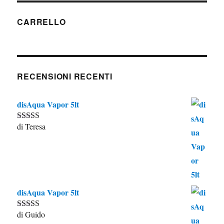
CARRELLO
RECENSIONI RECENTI
disAqua Vapor 5lt
di Teresa
Valutato
5
su
5
disAqua Vapor 5lt
di Guido
Valutato
5
su
5