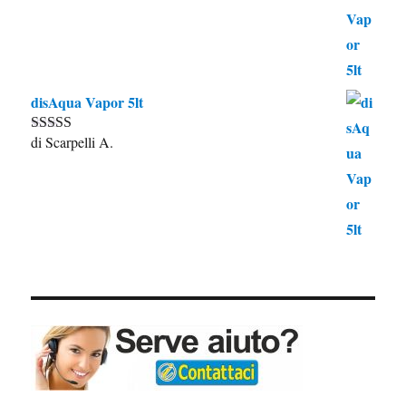
disAqua Vapor 5lt
di Scarpelli A.
Valutato
5
su
5