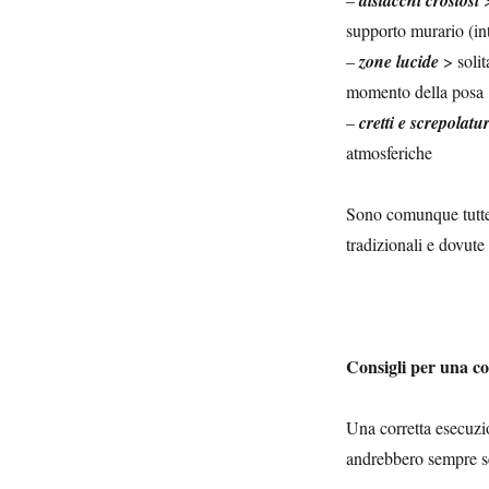
distacchi crostosi
supporto murario (in
–
zone lucide
> solit
momento della posa
–
cretti e screpolatu
atmosferiche
Sono comunque tutte 
tradizionali e dovute
Consigli per una cor
Una corretta esecuzi
andrebbero sempre s