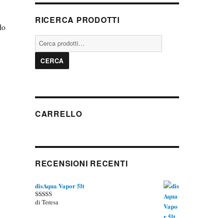
RICERCA PRODOTTI
do
Cerca:
CERCA
CARRELLO
RECENSIONI RECENTI
disAqua Vapor 5lt
di Teresa
Valutato
5
su 5