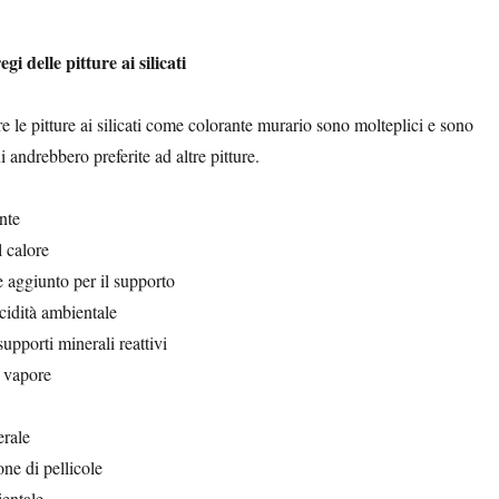
gi delle pitture ai silicati
re le pitture ai silicati come colorante murario sono molteplici e sono
i andrebbero preferite ad altre pitture.
nte
l calore
e aggiunto per il supporto
acidità ambientale
supporti minerali reattivi
l vapore
erale
ne di pellicole
entale