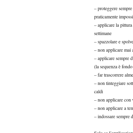
– proteggere sempre 
praticamente impossi
– applicare la pittur
settimane
– spazzolare e spolve
– non applicare mai a
– applicare sempre d
(la sequenza è fondo
– far trascorrere alm
– non tinteggiare sot
caldi
– non applicare con v
– non applicare a tem
– indossare sempre di
Solo se l’applicazione