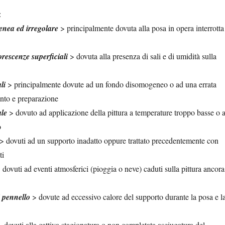
:
nea ed irregolare
> principalmente dovuta alla posa in opera interrotta
lorescenze superficiali
> dovuta alla presenza di sali e di umidità sulla
li
> principalmente dovute ad un fondo disomogeneo o ad una errata
ento e preparazione
ale
> dovuto ad applicazione della pittura a temperature troppo basse o 
o
> dovuti ad un supporto inadatto oppure trattato precedentemente con
ti
 dovuti ad eventi atmosferici (pioggia o neve) caduti sulla pittura ancora
i pennello
> dovute ad eccessivo calore del supporto durante la posa e l
 dovuti alla cattiva stagionatura o non completata asciugatura del