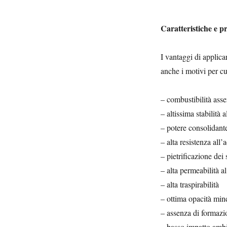
Caratteristiche e pre
I vantaggi di applica
anche i motivi per cu
– combustibilità asse
– altissima stabilità a
– potere consolidant
– alta resistenza all’
– pietrificazione dei 
– alta permeabilità a
– alta traspirabilità
– ottima opacità min
– assenza di formazio
– basso impatto ambi