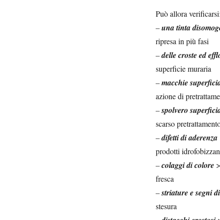
Può allora verificarsi
–
una tinta disomoge
ripresa in più fasi
–
delle croste ed eff
superficie muraria
–
macchie superficia
azione di pretrattam
–
spolvero superfici
scarso pretrattament
–
difetti di aderenza
prodotti idrofobizzan
–
colaggi di colore
>
fresca
–
striature e segni d
stesura
–
>