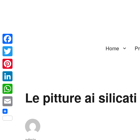
Home
Pr
Facebook
Twitter
Pinterest
LinkedIn
Le pitture ai silicati
WhatsApp
Email
Autore
admin