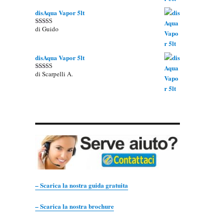
disAqua Vapor 5lt
di Guido
Valutato
5
su 5
disAqua Vapor 5lt
di Scarpelli A.
Valutato
5
su 5
– Scarica la nostra guida gratuita
– Scarica la nostra brochure