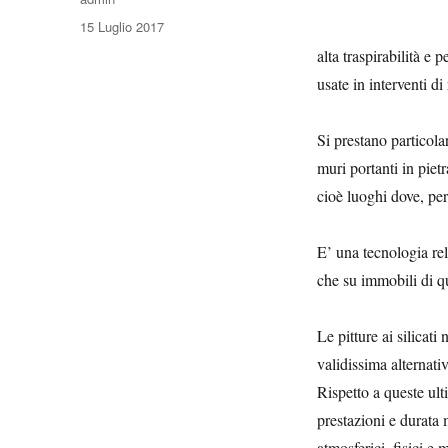
Pubblicato
15 Luglio 2017
il
alta traspirabilità e 
usate in interventi di
Si prestano particola
muri portanti in pietr
cioè luoghi dove, per 
E’ una tecnologia rel
che su immobili di qu
Le pitture ai silicat
validissima alternativ
Rispetto a queste ult
prestazioni e durata 
atmosferici, fisici e 