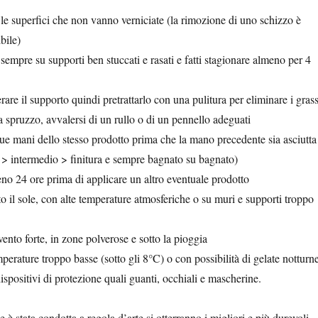
le superfici che non vanno verniciate (la rimozione di uno schizzo è
bile)
a sempre su supporti ben stuccati e rasati e fatti stagionare almeno per 4
rare il supporto quindi pretrattarlo con una pulitura per eliminare i grass
 spruzzo, avvalersi di un rullo o di un pennello adeguati
ue mani dello stesso prodotto prima che la mano precedente sia asciutta
 > intermedio > finitura e sempre bagnato su bagnato)
eno 24 ore prima di applicare un altro eventuale prodotto
to il sole, con alte temperature atmosferiche o su muri e supporti troppo
ento forte, in zone polverose e sotto la pioggia
perature troppo basse (sotto gli 8°C) o con possibilità di gelate notturn
spositivi di protezione quali guanti, occhiali e mascherine.
 è stata condotta a regola d’arte si otterranno i migliori e più durevoli