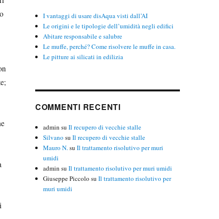
ro
I vantaggi di usare disAqua visti dall’AI
Le origini e le tipologie dell’umidità negli edifici
Abitare responsabile e salubre
Le muffe, perché? Come risolvere le muffe in casa.
Le pitture ai silicati in edilizia
on
te;
COMMENTI RECENTI
ne
admin
su
Il recupero di vecchie stalle
Silvano
su
Il recupero di vecchie stalle
Mauro N.
su
Il trattamento risolutivo per muri
umidi
a
admin
su
Il trattamento risolutivo per muri umidi
Giuseppe Piccolo
su
Il trattamento risolutivo per
muri umidi
i