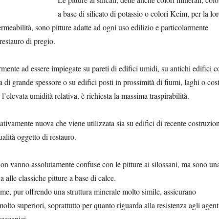
a base di silicato di potassio o colori Keim, per la lo
permeabilità, sono pitture adatte ad ogni uso edilizio e particolarmente
 restauro di pregio.
rmente ad essere impiegate su pareti di edifici umidi, su antichi edifici c
a di grande spessore o su edifici posti in prossimità di fiumi, laghi o cos
l’elevata umidità relativa, è richiesta la massima traspirabilità.
ativamente nuova che viene utilizzata sia su edifici di recente costruzio
alità oggetto di restauro.
i non vanno assolutamente confuse con le pitture ai silossani, ma sono un
a alle classiche pitture a base di calce.
ime, pur offrendo una struttura minerale molto simile,
assicurano
molto superiori, soprattutto per quanto riguarda alla resistenza agli agent
meccanici.