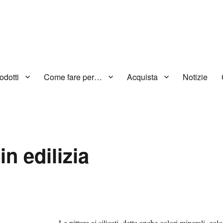
odotti
Come fare per…
Acquista
Notizie
 in edilizia
Le pitture ai silicati, dette anche colori minerali, colo