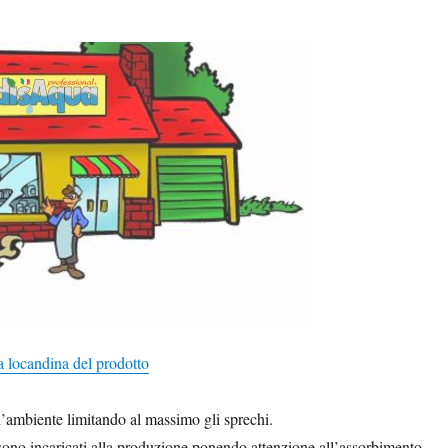
a locandina del prodotto
ll’ambiente limitando al massimo gli sprechi.
o, sono incaricati alla produzione ponendo attenzione all’assorbimento