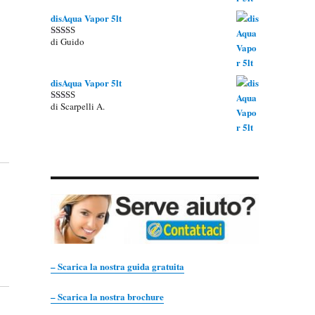
disAqua Vapor 5lt
di Guido
Valutato
5
su 5
disAqua Vapor 5lt
di Scarpelli A.
Valutato
5
su 5
– Scarica la nostra guida gratuita
– Scarica la nostra brochure