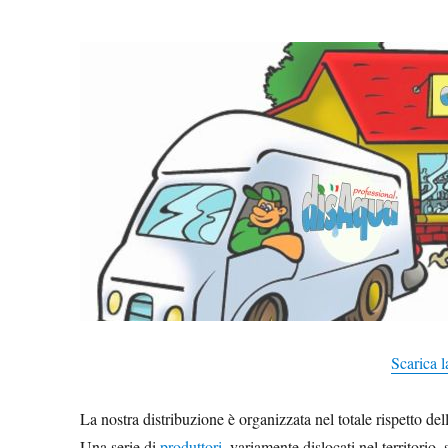
Scarica l
La nostra distribuzione è organizzata nel totale rispetto de
Una serie di
produttori
, variamente dislocati nel territori