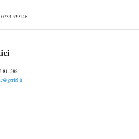
. 0733 539146
ici
33 811388
e@geriel.it