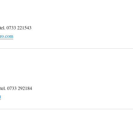
tel. 0733 221543
tro.com
 tel. 0733 292184
t