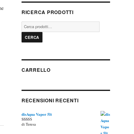
ne
RICERCA PRODOTTI
Cerca:
CERCA
CARRELLO
RECENSIONI RECENTI
disAqua Vapor 5lt
di Teresa
Valutato
5
su 5