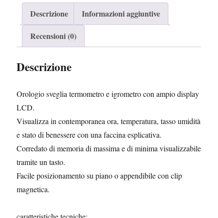
e
t
t
k
t
i
b
t
e
e
s
l
Descrizione
Informazioni aggiuntive
o
e
r
d
A
o
r
e
I
p
k
s
n
p
Recensioni (0)
t
Descrizione
Orologio sveglia termometro e igrometro con ampio display
LCD.
Visualizza in contemporanea ora, temperatura, tasso umidità
e stato di benessere con una faccina esplicativa.
Corredato di memoria di massima e di minima visualizzabile
tramite un tasto.
Facile posizionamento su piano o appendibile con clip
magnetica.
caratteristiche tecniche: