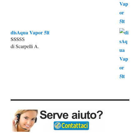
disAqua Vapor 5lt
di Scarpelli A.
Valutato
5
su
5