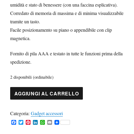
umidità e stato di benessere (con una faccina esplicativa).
Corredato di memoria di massima e di minima visualizzabile
tramite un tasto.
Facile posizionamento su piano o appendibile con clip
magnetica.
Fornito di pila AAA e testato in tutte le funzioni prima della
spedizione.
2 disponibili (ordinabile)
Orologio
AGGIUNGI AL CARRELLO
TermoIgrometro
quantità
Categoria:
Gadget accessori
F
T
P
L
W
E
a
w
i
i
h
m
c
i
n
n
a
a