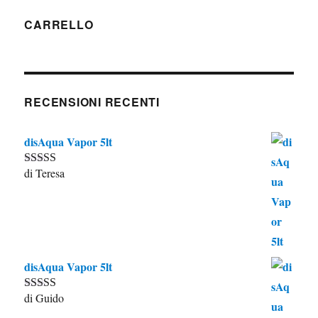
CARRELLO
RECENSIONI RECENTI
disAqua Vapor 5lt
di Teresa
Valutato
5
su
5
disAqua Vapor 5lt
di Guido
Valutato
5
su
5