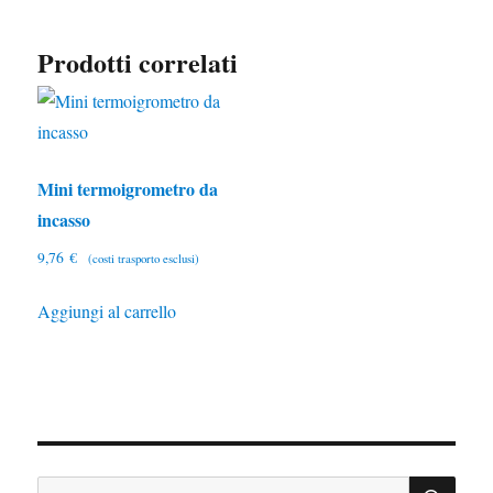
Prodotti correlati
Mini termoigrometro da
incasso
9,76
€
(costi trasporto esclusi)
Aggiungi al carrello
CE
Cerca: